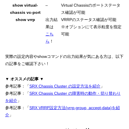
show virtual-
–
Virtual Chassisのポートステータ
chassis vc-port
ス確認が可能
show vrrp
出力結
VRRPのステータス確認が可能
果は
※オプションにて表示粒度を指定
こち
可能
ら
！
実際の設定内容
や
showコマンドの出力結果
が気にある方は、以下
の記事をご確認下さい！
▼ オススメの記事 ▼
参考記事：「
SRX Chassis Cluster の設定方法を紹介
」
参考記事：「
SRX Chassis Cluster の障害時の動作・切り替わり
を紹介
」
参考記事：「
SRX VRRP設定方法(vrrp-group, accept-data)を紹
介
」