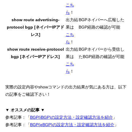
こち
ら
！
show route advertising-
出力結
BGPネイバーへ広報した
protocol bgp [ネイバーIPアド
果は
BGP経路の確認が可能
レス]
こち
ら
！
show route receive-protocol
出力結
BGPネイバーから受信し
bgp [ネイバーIPアドレス]
果は
たBGP経路の確認が可能
こち
ら
！
実際の設定内容
や
showコマンドの出力結果
が気にある方は、以下
の記事をご確認下さい！
▼ オススメの記事 ▼
参考記事：「
BGP(iBGP)の設定方法・設定確認方法を紹介
」
参考記事：「
BGP(eBGP)の設定方法・設定確認方法を紹介
」