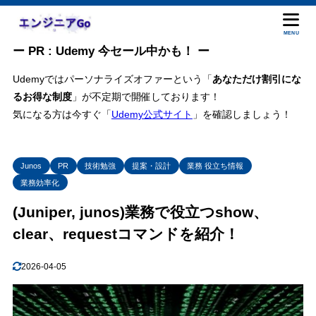
MENU
ー PR : Udemy 今セール中かも！ ー
Udemyではパーソナライズオファーという「
あなただけ割引にな
るお得な制度
」が不定期で開催しております！
気になる方は今すぐ「
Udemy公式サイト
」を確認しましょう！
Junos
PR
技術勉強
提案・設計
業務 役立ち情報
業務効率化
(Juniper, junos)業務で役立つshow、
clear、requestコマンドを紹介！
2026-04-05