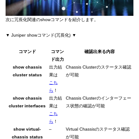
次に冗長化関連のshowコマンドを紹介します。
▼ Juniper showコマンド(冗長化) ▼
コマンド
コマン
確認出来る内容
ド出力
show chassis
出力結
Chassis Clusterのステータス確認
cluster status
果は
が可能
こち
ら
！
show chassis
出力結
Chassis Clusterのインターフェー
cluster interfaces
果は
ス状態の確認が可能
こち
ら
！
show virtual-
–
Virtual Chassisのステータス確認
chassis status
が可能