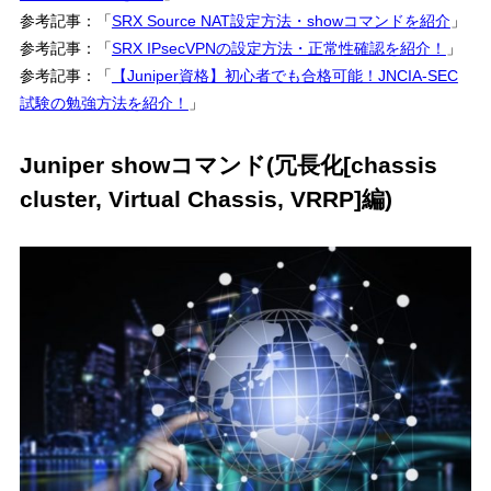
参考記事：「
SRX Source NAT設定方法・showコマンドを紹介
」
参考記事：「
SRX IPsecVPNの設定方法・正常性確認を紹介！
」
参考記事：「
【Juniper資格】初心者でも合格可能！JNCIA-SEC
試験の勉強方法を紹介！
」
Juniper showコマンド(冗長化[chassis
cluster, Virtual Chassis, VRRP]編)