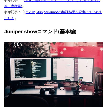
本・参考書!
」
参考記事：「
[まとめ] Juniper/Junosの検証結果を記事にまとめま
した！
」
Juniper showコマンド(基本編)