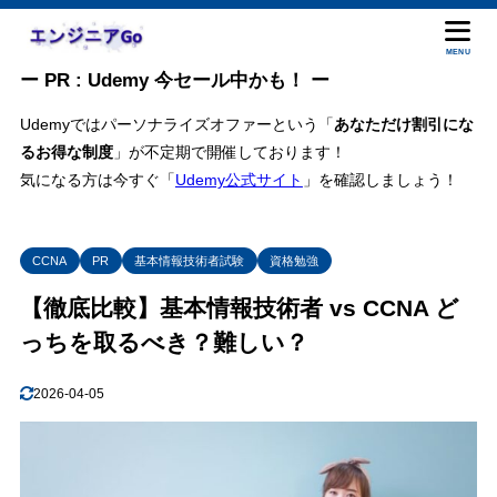
目次
MENU
ー PR : Udemy 今セール中かも！ ー
1
CCNA・基本情報技術者 どちらを選ぶべきか？
Udemyではパーソナライズオファーという「
あなただけ割引にな
るお得な制度
」が不定期で開催しております！
あたなはどちらの傾向が強いですか？
1.1
気になる方は今すぐ「
Udemy公式サイト
」を確認しましょう！
どちらを選ぶべきか悩んでいる方へ
1.2
2
基本情報技術者・CCNA 比較① 身につけることができるスキル
基本情報技術者で身につけられるスキル
2.1
CCNA
PR
基本情報技術者試験
資格勉強
基本技術者試験の難易度
2.2
【徹底比較】基本情報技術者 vs CCNA ど
基本技術者試験は学生でも合格可能？
2.3
っちを取るべき？難しい？
CCNAで身につけられるスキル
2.4
2026-04-05
CCNAの難易度
2.5
CCNAは学生でも合格可能？
2.6
3
基本情報技術者・CCNA 比較② キャリア(市場価値)