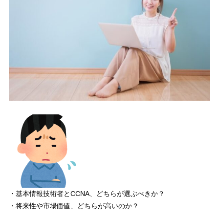
CCNA・基本情報技術者 市場価値はどっちの方がある？
3.1
CCNAの方が市場価値が高い理由
3.2
基本情報技術者はどうなのか？
3.3
他のベンダー試験
3.4
4
基本情報技術者・CCNA 比較③ 給料面
どちらの試験も「資格取得後」が重要！！
4.1
どんな資格にチャレンジすればいいのか？
4.2
5
まとめ
・基本情報技術者とCCNA、どちらが選ぶべきか？
・将来性や市場価値、どちらが高いのか？