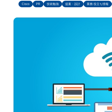
Cisco
PR
技術勉強
提案・設計
業務 役立ち情報