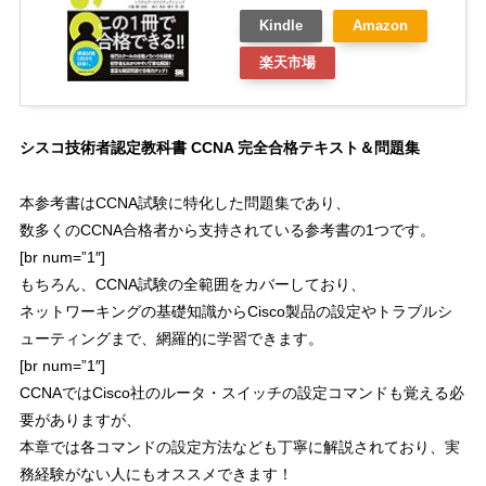
Kindle
Amazon
楽天市場
シスコ技術者認定教科書 CCNA 完全合格テキスト＆問題集
本参考書は
CCNA試験に特化した問題集
であり、
数多くのCCNA合格者から支持されている参考書の1つです。
[br num=”1″]
もちろん、CCNA試験の全範囲をカバーしており、
ネットワーキングの基礎知識からCisco製品の設定やトラブルシ
ューティングまで、網羅的に学習できます。
[br num=”1″]
CCNAではCisco社のルータ・スイッチの設定コマンドも覚える必
要がありますが、
本章では各コマンドの設定方法なども丁寧に解説されており、実
務経験がない人にもオススメできます！