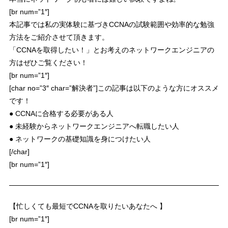
[br num=”1″]
本記事では私の実体験に基づき
CCNAの試験範囲や効率的な勉強
方法をご紹介させて頂きます。
「CCNAを取得したい！」とお考えのネットワークエンジニアの
方はぜひご覧ください！
[br num=”1″]
[char no=”3″ char=”解決者”]この記事は以下のような方にオススメ
です！
● CCNAに合格する必要がある人
● 未経験からネットワークエンジニアへ転職したい人
● ネットワークの基礎知識を身につけたい人
[/char]
[br num=”1″]
【忙しくても最短でCCNAを取りたいあなたへ 】
[br num=”1″]