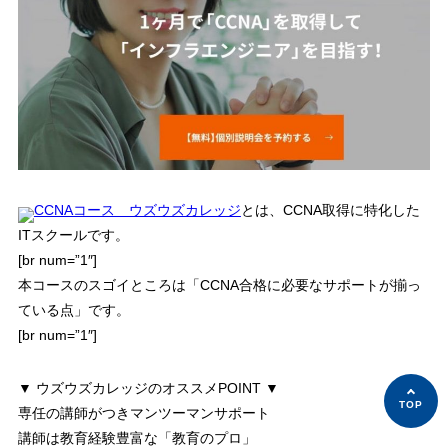
CCNAコース ウズウズカレッジ
とは、CCNA取得に特化した
ITスクールです。
[br num=”1″]
本コースのスゴイところは「
CCNA合格に必要なサポートが揃っ
ている点
」です。
[br num=”1″]
▼ ウズウズカレッジのオススメPOINT ▼
専任の講師がつきマンツーマンサポート
講師は教育経験豊富な「教育のプロ」