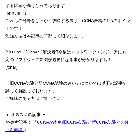
する比率が高くなっております！
[br num=”1″]
これらの分野をしっかり攻略する事は、CCNA合格の1つのポイン
トです！
勉強方法は本記事の下部にて紹介します。
[char no=”3″ char=”解決者”]今後はネットワークエンジニアにも一
定のソフトウェア知識が必要になる事が分かりますね！
[/char]
「旧CCNA試験と新CCNA試験の違い」については以下の記事で
詳しく解説しております。
ご興味のある方はご覧下さい！
▼ オススメの記事 ▼
>>参考記事：
「
CCNAが改定!旧CCNA試験と新CCNA試験との違
いを解説!
」