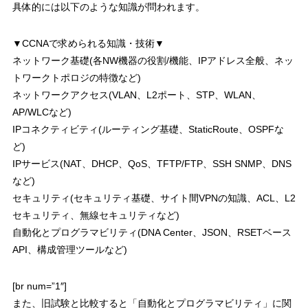
具体的には以下のような知識が問われます。
▼CCNAで求められる知識・技術▼
ネットワーク基礎(各NW機器の役割/機能、IPアドレス全般、ネッ
トワークトポロジの特徴など)
ネットワークアクセス(VLAN、L2ポート、STP、WLAN、
AP/WLCなど)
IPコネクティビティ(ルーティング基礎、StaticRoute、OSPFな
ど)
IPサービス(NAT、DHCP、QoS、TFTP/FTP、SSH SNMP、DNS
など)
セキュリティ(セキュリティ基礎、サイト間VPNの知識、ACL、L2
セキュリティ、無線セキュリティなど)
自動化とプログラマビリティ(DNA Center、JSON、RSETベース
API、構成管理ツールなど)
[br num=”1″]
また、旧試験と比較すると「自動化とプログラマビリティ」に関