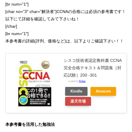
[br num=”1″]
[char no=”3″ char=”解決者”]CCNAの合格には必須の参考書です！
以下にて詳細を確認してみて下さいね！
[/char]
[br num=”1″]
本参考書の詳細(評判、価格など)は、以下よりご確認下さい！！
シスコ技術者認定教科書 CCNA
完全合格テキスト＆問題集［対
応試験］200 -301
created by
Rinker
Kindle
Amazon
楽天市場
本参考書を活用した勉強法