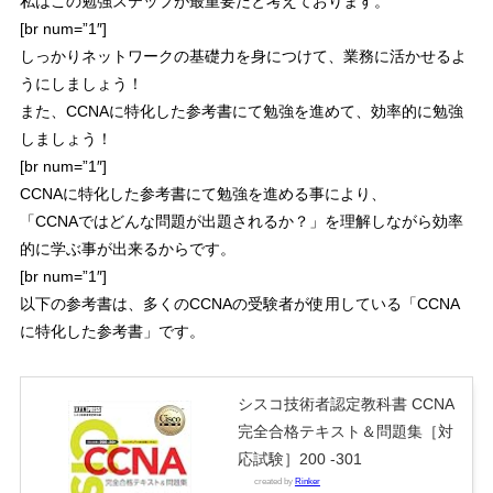
私はこの勉強ステップが最重要だと考えております。
[br num=”1″]
しっかりネットワークの基礎力を身につけて、業務に活かせるよ
うにしましょう！
また、CCNAに特化した参考書にて勉強を進めて、効率的に勉強
しましょう！
[br num=”1″]
CCNAに特化した参考書にて勉強を進める事により、
「
CCNAではどんな問題が出題されるか？
」を理解しながら効率
的に学ぶ事が出来るからです。
[br num=”1″]
以下の参考書は、多くのCCNAの受験者が使用している「
CCNA
に特化した参考書
」です。
シスコ技術者認定教科書 CCNA
完全合格テキスト＆問題集［対
応試験］200 -301
created by
Rinker