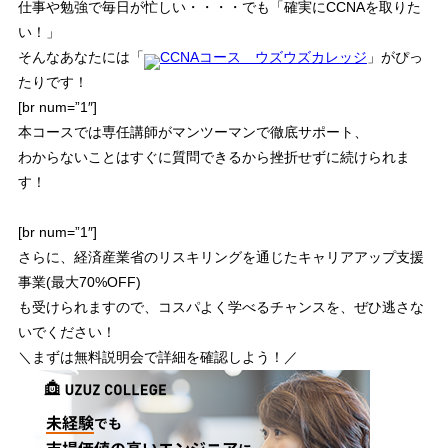
仕事や勉強で毎日が忙しい・・・・でも「確実にCCNAを取りた
い！」
そんなあなたには「
CCNAコース ウズウズカレッジ
」がぴっ
たりです！
[br num=”1″]
本コースでは専任講師がマンツーマンで徹底サポート
、
わからないことはすぐに質問できるから
挫折せずに続けられま
す！
[br num=”1″]
さらに、
経済産業省のリスキリングを通じたキャリアアップ支援
事業(最大70%OFF)
も受けられますので、
コスパよく学べるチャンス
を、ぜひ逃さな
いでください！
＼まずは無料説明会で詳細を確認しよう！／