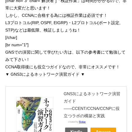
[char no=”3″ char=”解決者”]「検証作業」は時間がかかるので、非
常に大変だと思います！
しかし、CCNAに合格する為には検証作業は必須です！
L3プロトコル(RIP, OSPF, EIGRP)・L2プロトコル(ポート設定,
STP)などは最低限、検証しましょうね！
[/char]
[br num=”1″]
GNSでの演習に関して学びたい方は、以下の参考書にて勉強して
みて下さい！
CCNA取得後にも役立つガイドなので、非常にオススメです！
▼ GNS3によるネットワーク演習ガイド ▼
GNS3によるネットワーク演習
ガイド
――CCENT/CCNA/CCNPに役
立つラボの構築と実践
created by
Rinker