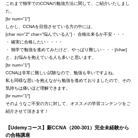
これまで独学でのCCNAの勉強方法に関して、ご紹介いたしまし
た。
[br num=”1″]
しかし、CCNAを目指させている方の中には、
[char no=”2″ char=”悩んでいる人”]・ 合格出来るか不安・・・
・ 確実に合格したい・・・・
・ 独学で勉強を進めてみたけど、やっぱり難しい・・・[/char]
と、お悩みを抱えている人も多いと思います。
[br num=”1″]
CCNAは非常に難しい試験
なので、勉強も辛いですよね。
私も同様な思いを抱えながら勉強を進めておりましたので、
その
気持ちは痛いほど理解できます。
[br num=”1″]
そのようなご不安の方に対して、オススメの学習コンテンツをご
紹介させて頂きます！
【Udemyコース】新CCNA（200-301）完全未経験から
の合格講座