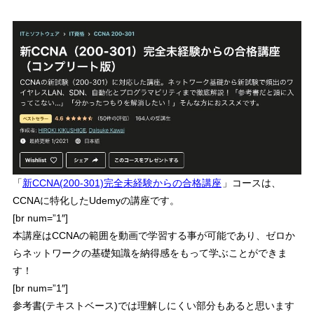
「
新CCNA(200-301)完全未経験からの合格講座
」
コースは、
CCNAに特化したUdemyの講座です。
[br num=”1″]
本講座はCCNAの範囲を動画で学習する事が可能であり、ゼロか
らネットワークの基礎知識を納得感をもって学ぶことができま
す！
[br num=”1″]
参考書(テキストベース)では理解しにくい部分もあると思います