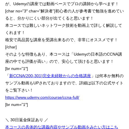
が、Udemyの講座では動画ベースでプロの講師から学べます！
[char no=”3″ char=”解決者”]初心者の人が参考書で勉強を進めてい
ると、分かりにくい部分が出てくると思います！
本コースでは難しいネットワーク技術を動画上で詳しく解説して
くれます！
格安で高品質な講座を受講出来るので、非常にオススメです！
[/char]
そのような特徴もあり、本コースは「
Udemyの日本語のCCNA講
座の中でも評価が高い
」ので、安心して頂けると思います！
[br num=”1″]
「
新CCNA(200-301)完全未経験からの合格講座
」
は何本か無料の
サンプル動画もUPされておりますので、詳細は以下の公式サイト
をご覧下さい！
https://www.udemy.com/course/ccna-full/
[br num=”1″]
＼ 30日返金保証あり ／
本コースの具体的な講義内容やサンプル動画をみたい方はこち