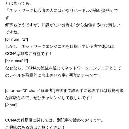
とは言っても、
「
ネットワーク初心者の人にはかなりハードルが高い資格
」で
す。
何事もそうですが、知識がない分野を1から勉強するのは難しい
ですね。
[br num=”1″]
しかし、ネットワークエンジニアを目指している方であれば、
CCNAは非常に有益です！
[br num=”1″]
なぜなら、CCNAの勉強を通じて
ネットワークエンジニアとして
のレベルを飛躍的に向上させる事が可能だからです！
[char no=”3″ char=”解決者”]最後まで諦めずに勉強すれば取得可能
な試験なので、ぜひチャレンジして欲しいです！
[/char]
CCNAの難易度に関しては、別記事で纏めております。
ご興味のある方はご覧ください！