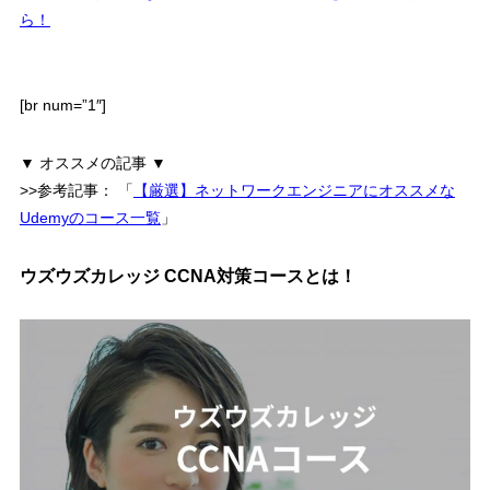
ら！
[br num=”1″]
▼ オススメの記事 ▼
>>参考記事：
「
【厳選】ネットワークエンジニアにオススメな
Udemyのコース一覧
」
ウズウズカレッジ CCNA対策コースとは！