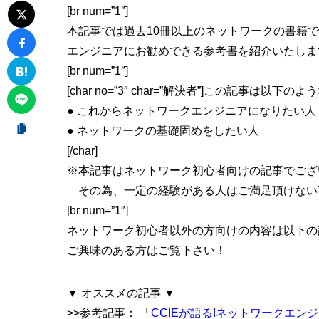
[br num=”1″]
本記事では過去10冊以上のネットワークの書籍
エンジニアにお勧めできる参考書を紹介いたしま
[br num=”1″]
[char no=”3″ char=”解決者”]この記事は以
● これからネットワークエンジニアになりたい人
● ネットワークの基礎固めをしたい人
[/char]
※本記事はネットワーク初心者向けの記事でござ
その為、一定の経験がある人はご満足頂けない
[br num=”1″]
ネットワーク初心者以外の方向けの内容は以下の
ご興味のある方はご覧下さい！
▼ オススメの記事 ▼
>>参考記事：
「
CCIEが語る!ネットワークエン