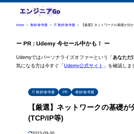
home
教材/参考書
IT 教材/参考書
【厳選】ネットワークの基礎が分かるオ
ー PR : Udemy 今セール中かも！ ー
Udemyではパーソナライズオファーという「
あなただ
気になる方は今すぐ「
Udemy公式サイト
」を確認しま
IT 教材/参考書
PR
教材/参考書
【厳選】ネットワークの基礎が
(TCP/IP等)
2023-09-30