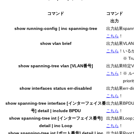
コマンド
コマンド
出力
show running-config | inc spanning-tree
出力結果
spa
こちら
！
show vlan brief
出力結果
VL
こちら
！
いる
※ T
show spanning-tree vlan [VLAN番号]
出力結果
特定V
こちら
！
※ ル
prio
show interfaces status err-disabled
出力結果
err
こちら
！
show spanning-tree interface [インターフェイス番
出力結果
BP
号] detail | include BPDU
こちら
！
show spanning-tree int [インターフェイス番号]
出力結果
Loo
detail | inc Loop
こちら
！
show spanning-tree int [ポート番号] detail | inc
出力結果
Roo