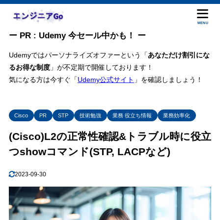
MENU
ー PR : Udemy 今セール中かも！ ー
Udemyではパーソナライズオファーという「
あなただけ割引にな
るお得な制度
」が不定期で開催しております！
気になる方は今すぐ「
Udemy公式サイト
」を確認しましょう！
Cisco
PR
STP
技術勉強
業務 役立ち情報
業務効率化
(Cisco)L2の正常性確認&トラブル時に役立
つshowコマンド(STP, LACPなど)
2023-09-30