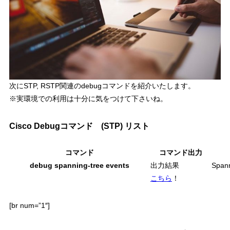
次に
STP, RSTP関連のdebugコマンド
を紹介いたします。
※実環境での利用は十分に気をつけて下さいね。
Cisco Debugコマンド (STP) リスト
コマンド
コマンド出力
debug spanning-tree events
出力結果
Spa
こちら
！
[br num=”1″]