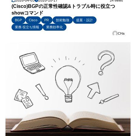
2026-04-05
2020-10-17
24 views
(Cisco)BGPの正常性確認&トラブル時に役立つ
showコマンド
BGP
Cisco
PR
技術勉強
提案・設計
業務 役立ち情報
業務効率化
CHa