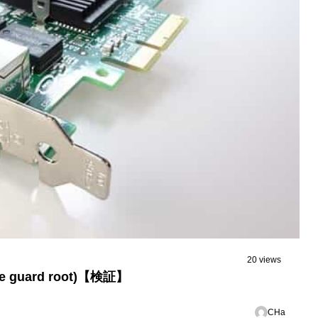
20 views
guard root)【検証】
CHa