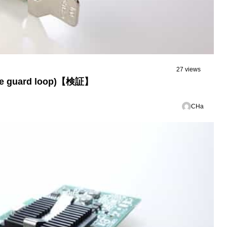
27 views
guard loop)【検証】
CHa