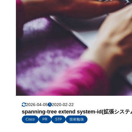
2026-04-05
2020-02-22
spanning-tree extend system-id(
Cisco
PR
STP
技術勉強