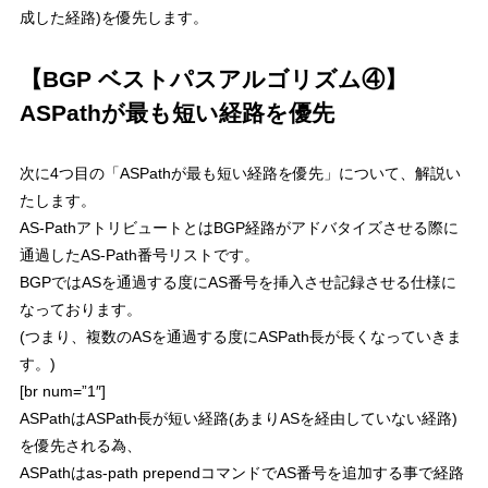
成した経路)を優先します。
【BGP ベストパスアルゴリズム④】
ASPathが最も短い経路を優先
次に4つ目の「
ASPathが最も短い経路を優先
」について、解説い
たします。
AS-PathアトリビュートとはBGP経路がアドバタイズさせる際に
通過したAS-Path番号リストです。
BGPではASを通過する度にAS番号を挿入させ記録させる仕様に
なっております。
(つまり、複数のASを通過する度にASPath長が長くなっていきま
す。)
[br num=”1″]
ASPathはASPath長が短い経路(あまりASを経由していない経路)
を優先
される為、
ASPathはas-path prependコマンドでAS番号を追加する事で経路