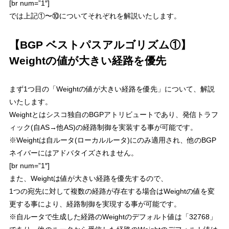
[br num=”1″]
では上記①〜⑩についてそれぞれを解説いたします。
【BGP ベストパスアルゴリズム①】
Weightの値が大きい経路を優先
まず1つ目の「
Weightの値が大きい経路を優先
」について、解説
いたします。
Weightとはシスコ独自のBGPアトリビュートであり、発信トラフ
ィック(自AS→他AS)の経路制御を実装する事が可能です。
※Weightは自ルータ(ローカルルータ)にのみ適用され、他のBGP
ネイバーにはアドバタイズされません。
[br num=”1″]
また、
Weightは値が大きい経路を優先
するので、
1つの宛先に対して複数の経路が存在する場合はWeightの値を変
更する事により、経路制御を実現する事が可能です。
※自ルータで生成した経路のWeightのデフォルト値は「32768」