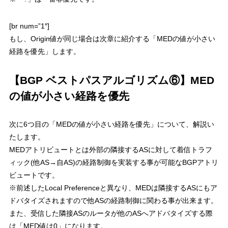
[br num=”1″]
もし、Origin値が同じ場合は次章に紹介する「MEDの値が小さい
経路を優先」します。
【BGP ベストパスアルゴリズム⑥】MED
の値が小さい経路を優先
次に6つ目の「
MEDの値が小さい経路を優先
」について、解説い
たします。
MEDアトリビュートとは外部の隣接するASに対して着信トラフ
ィック(他AS→自AS)の経路制御を実装する事が可能なBGPアトリ
ビュートです。
※前述したLocal Preferenceと異なり、MEDは隣接するASにもア
ドバタイズされますので他ASの経路制御に関わる事が出来ます。
また、受信した隣接ASのルータが他のASへアドバタイズする際
は「MED値は0」になります。