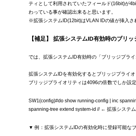
ティとして利用されていたフィールド(16bit)が4b
わっている事が確認出来ると思います。
※拡張システムID(12bit)はVLAN IDの値が挿入
【補足】 拡張システムID有効時のブリ
では、拡張システムID有効時の「ブリッジプラ
拡張システムIDを有効化するとブリッジプライオ
ブリッジプライオリティは4096の倍数でしか設
SW1(config)#do show running-config | inc spannin
spanning-tree extend system-id //
▼ 例：拡張システムIDの有効化時に登録可能な