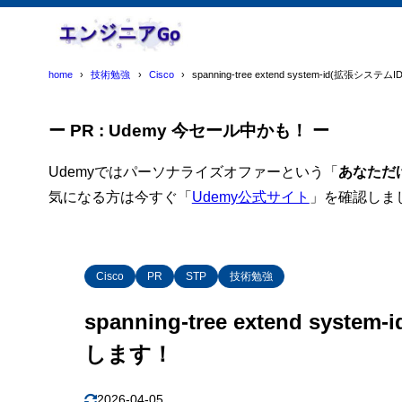
home
技術勉強
Cisco
spanning-tree extend system-id(拡張
ー PR : Udemy 今セール中かも！ ー
Udemyではパーソナライズオファーという「
あなただ
気になる方は今すぐ「
Udemy公式サイト
」を確認しま
Cisco
PR
STP
技術勉強
spanning-tree extend sy
します！
2026-04-05