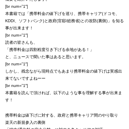
[br num=”1″]
本書籍では「携帯料金の値下げを巡り、携帯キャリア(ドコモ、
KDDI、ソフトバンク)と政府(官邸/総務省)との攻防(裏側)」を知る
事が出来ます！
[br num=”1″]
読者の皆さんも、
「
携帯料金は四割程度引き下げる余地がある！
」
と、ニュースで聞いた事はあると思います。
[br num=”1″]
しかし、残念ながら現時点でもあまり携帯料金の値下げは実感出
来てないですよねーー
[br num=”1″]
本書籍を読んで頂ければ、以下のような事を理解する事が出来ま
す！
携帯料金は値下げに対する、政府と携帯キャリア間のやり取り
楽天の新規参入の裏側