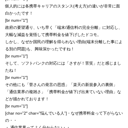
個人的には
各携帯キャリアのスタンス(考え方)の違い
が非常に面
白かったです！
[br num=”1″]
政府の要望通り、いち早く「端末/通信料の完全分離」に対応し、
大幅な減益を覚悟して携帯料金を値下げしたドコモ。
しかし、なぜか国民の理解を得られない理由(端末分離した事によ
る別の問題)も、興味深かったですね！
[br num=”1″]
そして、ソフトバンクの対応には「さすが！苦笑」だと感じまし
たね！
[br num=”1″]
その他にも「菅さんの発言の思惑」「楽天の新規参入の裏側」
「通信業界の複雑さ」「携帯料金が値下げ出来ていない理由」な
どが描かれております！
[br num=”1″]
[char no=”2″ char=”悩んでいる人”]・なぜ携帯料金って下がらない
の・・
・ 通信業界ってよく分からない・・