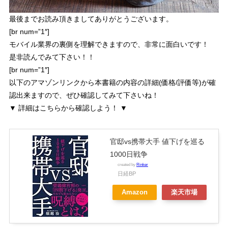
最後までお読み頂きましてありがとうございます。
[br num=”1″]
モバイル業界の裏側を理解できますので、非常に面白いです！
是非読んでみて下さい！！
[br num=”1″]
以下のアマゾンリンクから本書籍の内容の詳細(価格/評価等)が確
認出来ますので、ぜひ確認してみて下さいね！
▼ 詳細はこちらから確認しよう！ ▼
官邸vs携帯大手 値下げを巡る
1000日戦争
created by
Rinker
日経BP
Amazon
楽天市場