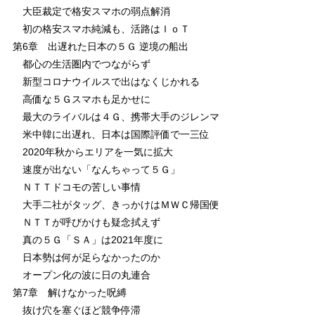
大臣裁定で格安スマホの弱点解消
初の格安スマホ純減も、活路はＩｏＴ
第6章 出遅れた日本の５Ｇ 逆境の船出
都心の生活圏内でつながらず
新型コロナウイルスで出はなくじかれる
高価な５Ｇスマホも足かせに
最大のライバルは４Ｇ、携帯大手のジレンマ
米中韓に出遅れ、日本は国際評価で一三位
2020年秋からエリアを一気に拡大
速度が出ない「なんちゃって５Ｇ」
ＮＴＴドコモの苦しい事情
大手二社がタッグ、きっかけはＭＷＣ帰国便
ＮＴＴが呼びかけも疑念拭えず
真の５Ｇ「ＳＡ」は2021年度に
日本勢は何が足らなかったのか
オープン化の波に日の丸連合
第7章 解けなかった呪縛
抜け穴を塞ぐほど競争停滞