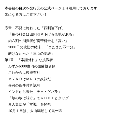
本書籍の目次を発行元の公式ページより引用しております！
気になる方はご覧下さい！
序章 不発に終わった「四割値下げ」
「携帯料金は四割引き下げる余地がある」
約六割の消費者が携帯料金を「高い」
1000日の攻防の結末、「まだまだ不十分」
解けなかった「三つの呪縛」
第1章 「常識外れ」な挑戦者
わずか6000億円の設備投資額
これからは後発有利
ＭＶＮＯはＭＮＯの奴隷だ
異例の条件付き認可
インドから来た「チェ・ゲバラ」
「敵の敵は味方」でＫＤＤＩとタッグ
素人集団が「常識」を軽視
10月１日は、大山鳴動して鼠一匹