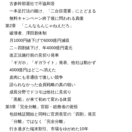
古参幹部退社で不協和音
一本足打法の賭け、「二台目需要」にとどまる
無料キャンペーン終了後に問われる真価
第2章 「こんなもんじゃねえだろ」
破壊者、澤田新体制
月1000円値下げで6000億円減収
二～四割値下げ、年4000億円還元
改正法施行前の見切り発車
「ギガホ」「ギガライト」発表、他社は動かず
4000億円はどこへ消えた
皮肉にも非通信で激しい競争
語られなかった会員戦略の真の狙い
成長分野でドコモは他社に見劣り
「黒船」が来て初めて変わる体質
第3章「完全分離」官邸・総務省の覚悟
包括検証開始と同時に官房長官の「四割」発言
「分離」ではなく「完全分離」
行き過ぎた端末割引、市場をゆがめた10年