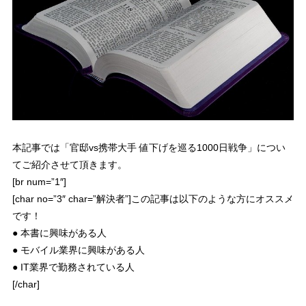
本記事では「官邸vs携帯大手 値下げを巡る1000日戦争」につい
てご紹介させて頂きます。
[br num=”1″]
[char no=”3″ char=”解決者”]この記事は以下のような方にオススメ
です！
● 本書に興味がある人
● モバイル業界に興味がある人
● IT業界で勤務されている人
[/char]