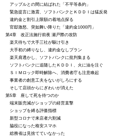
アップルとの間に結ばれた「不平等条約」
緊急提言に激震、ソフトバンクとＫＤＤＩは猛反発
違約金と割引上限額の着地点探る
官邸激怒、突如舞い降りた「違約金1000円」
第4章 改正法施行前夜 瀬戸際の攻防
楽天待ちで大手三社が駆け引き
大手初の縛りなし、違約金なしプラン
楽天肩透かし、ソフトバンクに批判集まる
ソフトバンクに追随したＫＤＤＩ、火に油を注ぐ
ＳＩＭロック即時解除へ、消費者庁も注意喚起
事業者の創意工夫をないがしろにする
そして店頭からにぎわいが消えた
第5章 座して死を待つのか
端末販売減がショップの経営直撃
ショップを縛る評価指標
新型コロナで来店者六割減
脇役になった格安スマホ
総務省は見捨てていなかった