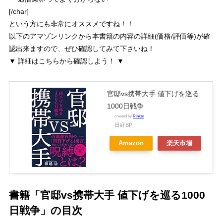
[/char]
という方にも非常にオススメですね！！
以下のアマゾンリンクから本書籍の内容の詳細(価格/評価等)が確
認出来ますので、ぜひ確認してみて下さいね！
▼ 詳細はこちらから確認しよう！ ▼
官邸vs携帯大手 値下げを巡る
1000日戦争
created by
Rinker
日経BP
Amazon
楽天市場
書籍「官邸vs携帯大手 値下げを巡る1000
日戦争」の目次