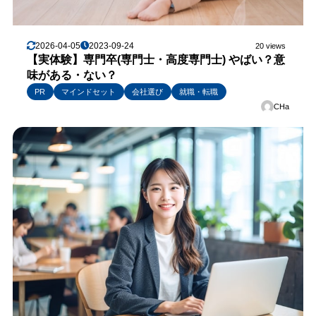
2026-04-05
2023-09-24
20 views
【実体験】専門卒(専門士・高度専門士) やばい？意
味がある・ない？
PR
マインドセット
会社選び
就職・転職
CHa