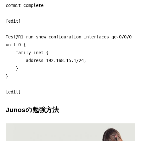
commit complete

[edit]

Test@R1 run show configuration interfaces ge-0/0/0    
unit 0 {

    family inet {

        address 192.168.15.1/24;

    }

}

Junosの勉強方法