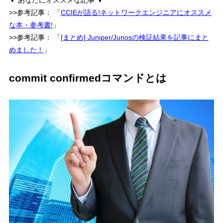
▼ あなたにオススメな記事 ▼
>>参考記事：
「
CCIEが語る!ネットワークエンジニアにオススメ
な本・参考書!
」
>>参考記事：
「
[まとめ] Juniper/Junosの検証結果を記事にまと
めました！
」
commit confirmedコマンドとは