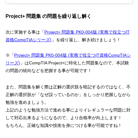
Project+ 問題集 の問題を繰り返し解く
次に実施する事は「
Project+ 問題集 PK0-004版 (実務で役立つIT
資格CompTIAシリーズ)
」を繰り返し、解き続けましょう！
※「
Project+ 問題集 PK0-004版 (実務で役立つIT資格CompTIAシ
リーズ)
」はCompTIA Project+に特化した問題集なので、本試験
の問題の傾向などを把握する事が可能です！
また、
問題集を解く際は正解の選択肢を暗記するのではなく、不
正解の選択肢が「なぜ誤っているのか」をしっかり把握しながら
勉強を進めましょう。
上記のような勉強方法で進める事により
イレギュラーな問題に対
して対応出来るようになる
ので、より合格率が向上します！
もちろん、正確な知識や技術を身につける事が可能ですね！