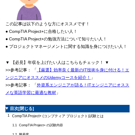
この記事は以下のような方にオススメです！
● CompTIA Project+に合格したい人！
● CompTIA Project+の勉強方法について知りたい人！
● プロジェクトマネージメントに関する知識を身につけたい人！
▼ 【必見】年収を上げたい人はこちらもチェック！ ▼
>>参考記事：
「
【厳選】効率良く最新のIT技術を身に付ける！エ
ンジニアにオススメのUdemyコースを紹介！
」
>>参考記事：
「
外資系エンジニアが語る！ITエンジニアにオスス
メな英語学習に最適な教材
」
目次
[閉じる]
1
CompTIA Project+ (コンプティア プロジェクト)試験とは
CompTIA Project+ の試験内容
1.1
難易度
1.2