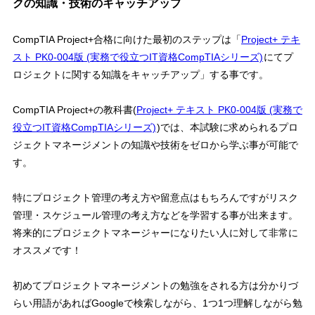
クの知識・技術のキャッチアップ
CompTIA Project+合格に向けた最初のステップは「
Project+ テキ
スト PK0-004版 (実務で役立つIT資格CompTIAシリーズ)
にてプ
ロジェクトに関する知識をキャッチアップ」する事です。
CompTIA Project+の教科書(
Project+ テキスト PK0-004版 (実務で
役立つIT資格CompTIAシリーズ)
)では、本試験に求められるプロ
ジェクトマネージメントの知識や技術をゼロから学ぶ事が可能で
す。
特にプロジェクト管理の考え方や留意点はもちろんですがリスク
管理・スケジュール管理の考え方などを学習する事が出来ます。
将来的にプロジェクトマネージャーになりたい人に対して非常に
オススメです！
初めてプロジェクトマネージメントの勉強をされる方は
分かりづ
らい用語があればGoogleで検索しながら、1つ1つ理解しながら勉