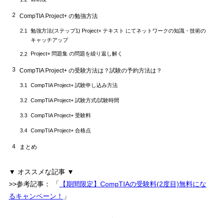
2
CompTIA Project+ の勉強方法
勉強方法(ステップ1) Project+ テキスト にてネットワークの知識・技術の
2.1
キャッチアップ
Project+ 問題集 の問題を繰り返し解く
2.2
3
CompTIA Project+ の受験方法は？試験の予約方法は？
CompTIA Project+ 試験申し込み方法
3.1
CompTIA Project+ 試験方式/試験時間
3.2
CompTIA Project+ 受験料
3.3
CompTIA Project+ 合格点
3.4
4
まとめ
▼ オススメな記事 ▼
>>参考記事：
「
【期間限定】CompTIAの受験料(2度目)無料にな
るキャンペーン！
」