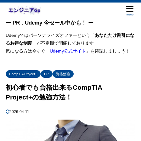
目次
MENU
ー PR : Udemy 今セール中かも！ ー
1
CompTIA Project+ (コンプティア プロジェクト)試験とは
Udemyではパーソナライズオファーという「
あなただけ割引にな
るお得な制度
」が不定期で開催しております！
CompTIA Project+ の試験内容
1.1
気になる方は今すぐ「
Udemy公式サイト
」を確認しましょう！
難易度
1.2
2
CompTIA Project+ の勉強方法
勉強方法(ステップ1) Project+ テキスト にてネットワークの知識・
2.1
CompTIA Project+
PR
資格勉強
技術のキャッチアップ
初心者でも合格出来るCompTIA
Project+ 問題集 の問題を繰り返し解く
2.2
Project+の勉強方法！
3
CompTIA Project+ の受験方法は？試験の予約方法は？
CompTIA Project+ 試験申し込み方法
3.1
2026-04-11
CompTIA Project+ 試験方式/試験時間
3.2
CompTIA Project+ 受験料
3.3
CompTIA Project+ 合格点
3.4