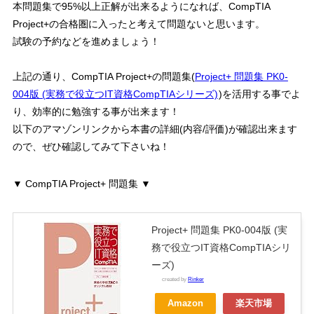
本問題集で95%以上正解が出来るようになれば、CompTIA
Project+の合格圏に入ったと考えて問題ないと思います。
試験の予約などを進めましょう！
上記の通り、CompTIA Project+の問題集(
Project+ 問題集 PK0-
004版 (実務で役立つIT資格CompTIAシリーズ)
)を活用する事でよ
り、効率的に勉強する事が出来ます！
以下のアマゾンリンクから本書の詳細(内容/評価)が確認出来ます
ので、ぜひ確認してみて下さいね！
▼ CompTIA Project+ 問題集 ▼
Project+ 問題集 PK0-004版 (実
務で役立つIT資格CompTIAシリ
ーズ)
created by
Rinker
Amazon
楽天市場