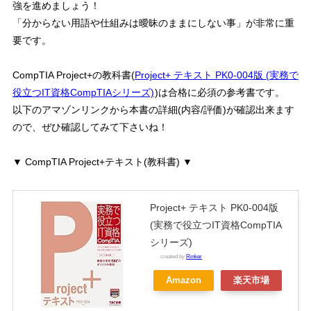
強を進めましょう！
「
分からない用語や仕組みは曖昧のままにしない事
」が非常に重
要です。
CompTIA Project+の教科書(
Project+ テキスト PK0-004版 (実務で
役立つIT資格CompTIAシリーズ)
)は合格に必須の参考書です。
以下のアマゾンリンクから本書の詳細(内容/評価)が確認出来ます
ので、ぜひ確認してみて下さいね！
▼ CompTIA Project+テキスト(教科書) ▼
Project+ テキスト PK0-004版
(実務で役立つIT資格CompTIA
シリーズ)
created by
Rinker
Amazon
楽天市場