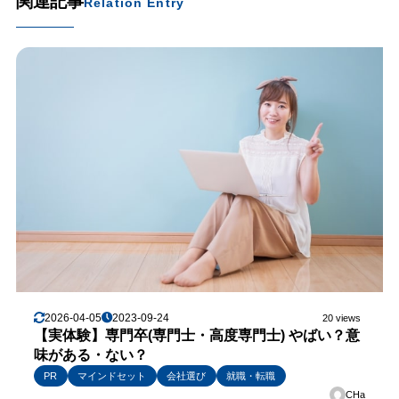
関連記事
Relation Entry
2026-04-05
2023-09-24
20 views
【実体験】専門卒(専門士・高度専門士) やばい？意
味がある・ない？
PR
マインドセット
会社選び
就職・転職
CHa