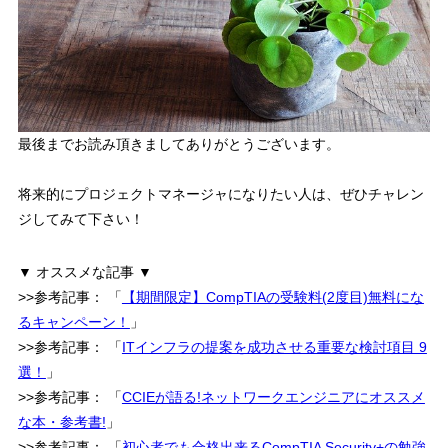
最後までお読み頂きましてありがとうございます。
将来的にプロジェクトマネージャになりたい人は、ぜひチャレン
ジしてみて下さい！
▼ オススメな記事 ▼
>>参考記事：
「
【期間限定】CompTIAの受験料(2度目)無料にな
るキャンペーン！
」
>>参考記事：
「
ITインフラの提案を成功させる重要な検討項目 9
選！
」
>>参考記事：
「
CCIEが語る!ネットワークエンジニアにオススメ
な本・参考書!
」
>>参考記事：
「
初心者でも合格出来るCompTIA Security+の勉強