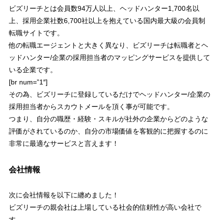
ビズリーチとは会員数94万人以上、ヘッドハンター1,700名以
上、採用企業社数6,700社以上を抱えている
国内最大級の会員制
転職サイト
です。
他の転職エージェントと大きく異なり、
ビズリーチは転職者とヘ
ッドハンター/企業の採用担当者のマッピングサービスを提供して
いる企業
です。
[br num=”1″]
その為、
ビズリーチに登録しているだけで
ヘッドハンター/企業の
採用担当者からスカウトメールを頂く事が可能
です。
つまり、自分の職歴・経験・スキルが社外の企業からどのような
評価がされているのか、
自分の市場価値を客観的に把握するのに
非常に最適なサービス
と言えます！
会社情報
次に会社情報を以下に纏めました！
ビズリーチの親会社は上場している社会的信頼性が高い会社
で
す。