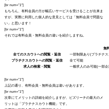
[br num=”1″]
もちろん、有料会員の方が幅広いサービスを受けることが出来ま
すが、
実際に利用した個人的な意見としては「
無料会員で問題な
い
」と思います！
[br num=”1″]
それでは有料会員・無料会員の違いを紹介しますね。
無
全てのスカウトへの閲覧・返信
一部制限あり(プラチナス
プラチナスカウトへの閲覧・返信
全て可能
求人の検索・閲覧
一般求人のみ可能(一部企
[br num=”1″]
上記の通り、有料会員・無料会員は違いがあります。
[br num=”1″]
次章にてメリットの詳細を紹介しますが、
ビズリーチの最大のメ
リットは「
プラチナスカウト機能
」です。