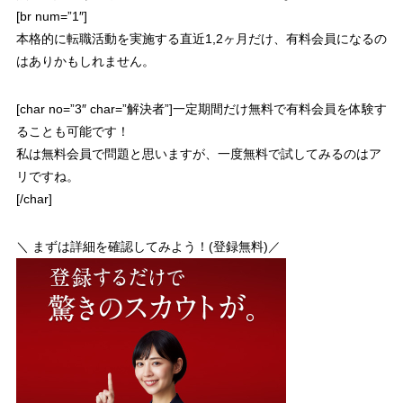
[br num=”1″]
本格的に転職活動を実施する直近1,2ヶ月だけ、有料会員になるの
はありかもしれません。
[char no=”3″ char=”解決者”]
一定期間だけ無料で有料会員を体験す
ることも可能
です！
私は無料会員で問題と思いますが、一度無料で試してみるのはア
リですね。
[/char]
＼ まずは詳細を確認してみよう！(登録無料)／