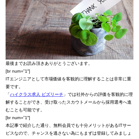
最後までお読み頂きありがとうございます。
[br num=”1″]
ITエンジニアとして市場価値を客観的に理解することは非常に重
要
です。
「
ハイクラス求人 ビズリーチ
」では社外からの評価を客観的に理
解することができ、受け取ったスカウトメールから採用選考へ進
むことも可能です。
[br num=”1″]
本記事で紹介した通り、無料会員でも十分メリットがあるITサー
ビスなので、チャンスを逃さない為にもまずは登録してみましょ