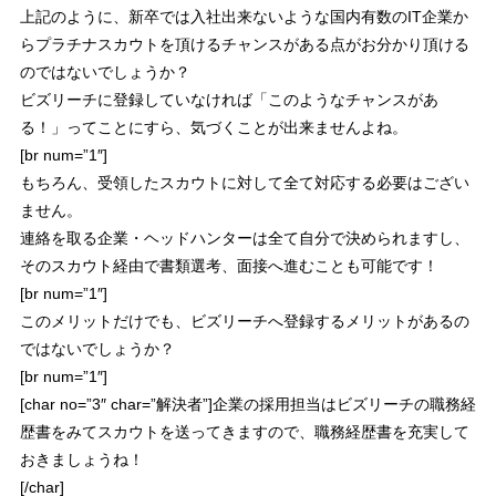
上記のように、
新卒では入社出来ないような国内有数のIT企業か
らプラチナスカウトを頂けるチャンス
がある点がお分かり頂ける
のではないでしょうか？
ビズリーチに登録していなければ「このようなチャンスがあ
る！」ってことにすら、気づくことが出来ませんよね。
[br num=”1″]
もちろん、受領したスカウトに対して全て対応する必要はござい
ません。
連絡を取る企業・ヘッドハンターは全て自分で決められますし、
そのスカウト経由で書類選考、面接へ進むことも可能です！
[br num=”1″]
このメリットだけでも、ビズリーチへ登録するメリットがあるの
ではないでしょうか？
[br num=”1″]
[char no=”3″ char=”解決者”]企業の採用担当はビズリーチの職務経
歴書をみてスカウトを送ってきますので、職務経歴書を充実して
おきましょうね！
[/char]