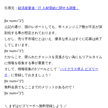
引用元：
経済産業省「IT 人材需給に関する調査」
[br num=”1″]
上記の通り、
国のレポートしても、年々エンジニア数が不足が深
刻化する事が想定
されております。
しかし、
売り手市場だとはいえ、
優良な求人はすぐに応募は終了
してしまいます。
[br num=”1″]
だからこそ、
限られたチャンスを見逃さない
為にもリアルタイム
に情報を収集する事が重要です。
そして、情報収集の1ツールとして「
ハイクラス求人 ビズリー
チ
」に登録しておきましょう！
[br num=”1″]
無料会員でもここまでのメリットがあるので！
[br num=”1″]
＼ まずはビズリーチへ無料登録しよう ／