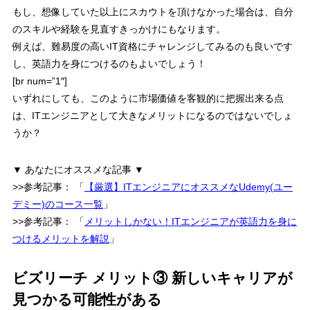
もし、想像していた以上にスカウトを頂けなかった場合は、
自分
のスキルや経験を見直すきっかけにもなります。
例えば、難易度の高いIT資格にチャレンジしてみるのも良いです
し、英語力を身につけるのもよいでしょう！
[br num=”1″]
いずれにしても、このように
市場価値を客観的に把握出来る点
は、ITエンジニアとして大きなメリット
になるのではないでしょ
うか？
▼ あなたにオススメな記事 ▼
>>参考記事：
「
【厳選】ITエンジニアにオススメなUdemy(ユー
デミー)のコース一覧
」
>>参考記事：
「
メリットしかない！ITエンジニアが英語力を身に
つけるメリットを解説
」
ビズリーチ メリット③ 新しいキャリアが
見つかる可能性がある