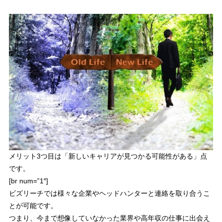
メリット3つ目は「
新しいキャリアが見つかる可能性がある
」点
です。
[br num=”1″]
ビズリーチでは
様々な企業やヘッドハンターと連絡を取り合うこ
とが可能
です。
つまり、
今まで想像していなかった業界や高年収の仕事に出会え