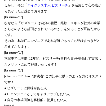
しかし、今は
「
ハイクラス求人 ビズリーチ
」を活用して心の底か
ら良かった
と感じております！
[br num=”1″]
なぜなら「
ビズリーチは自分の職歴・経験・スキルが社外の企業
からどのような評価がされているのか
」を知ることが可能だから
です。
その為、
私はITエンジニアであれば
誰であっても登録すべき
だと
考えております。
[br num=”1″]
本記事では実際に2年間、
ビズリーチ(無料会員)を登録して実感し
たメリット
含めて解説いたします！
[br num=”1″]
[char no=”3″ char=”解決者”]この記事は以下のような方にオススメ
です！
● ビズリーチに興味がある人
● ITエンジニアとしてキャリアップしたい人
● 自分の市場価値を客観的に把握したい人
[/char]