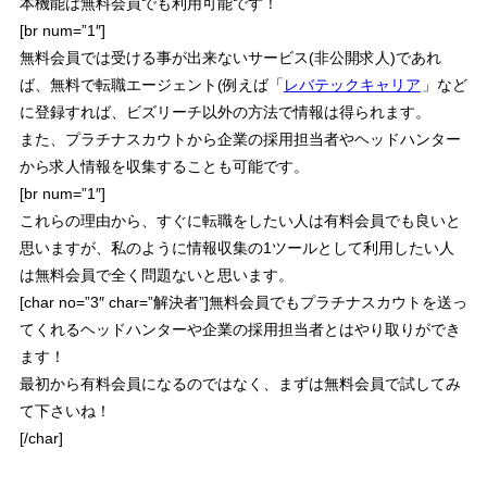
本機能は無料会員でも利用可能
です！
[br num=”1″]
無料会員では受ける事が出来ないサービス(非公開求人)であれ
ば、無料で転職エージェント(例えば「
レバテックキャリア
」など
に登録すれば、ビズリーチ以外の方法で情報は得られます。
また、プラチナスカウトから企業の採用担当者やヘッドハンター
から求人情報を収集することも可能です。
[br num=”1″]
これらの理由から、すぐに転職をしたい人は有料会員でも良いと
思いますが、私のように
情報収集の1ツールとして利用したい人
は無料会員で全く問題ない
と思います。
[char no=”3″ char=”解決者”]無料会員でもプラチナスカウトを送っ
てくれるヘッドハンターや企業の採用担当者とはやり取りができ
ます！
最初から有料会員になるのではなく、まずは無料会員で試してみ
て下さいね！
[/char]